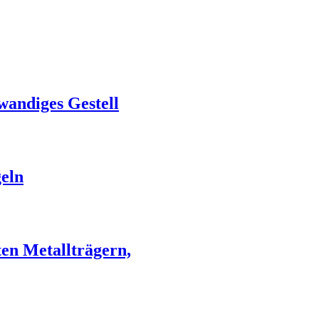
wandiges Gestell
geln
ten Metallträgern,