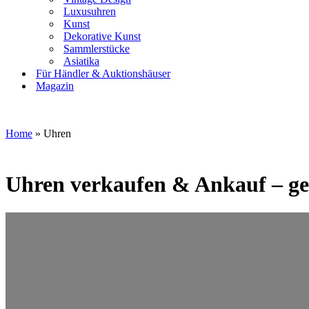
Luxusuhren
Kunst
Dekorative Kunst
Sammlerstücke
Asiatika
Für Händler & Auktionshäuser
Magazin
Home
»
Uhren
Uhren verkaufen & Ankauf – g