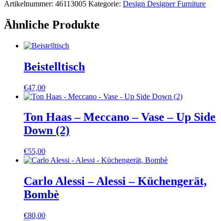
Artikelnummer:
46113005
Kategorie:
Design Designer Furniture
Ähnliche Produkte
Beistelltisch
€
47,00
Ton Haas – Meccano – Vase – Up Side
Down (2)
€
55,00
Carlo Alessi – Alessi – Küchengerät,
Bombè
€
80,00