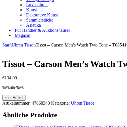
Luxusuhren
Kunst
Dekorative Kunst
Sammlerstücke
Asiatika
Für Händler & Auktionshäuser
Magazin
Start
\
Uhren Tissot
\
Tissot – Carson Men’s Watch Two Tone – T08541
Tissot – Carson Men’s Watch T
€
134,00
%%title%%
zum Artikel
Artikelnummer:
47868343
Kategorie:
Uhren Tissot
Ähnliche Produkte